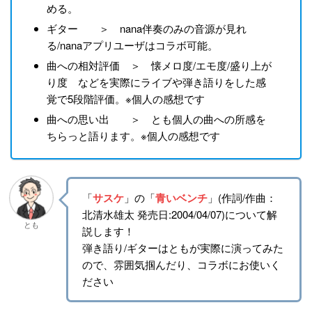
める。
ギター ＞ nana伴奏のみの音源が見れ
る/nanaアプリユーザはコラボ可能。
曲への相対評価 ＞ 懐メロ度/エモ度/盛り上が
り度 などを実際にライブや弾き語りをした感
覚で5段階評価。※個人の感想です
曲への思い出 ＞ とも個人の曲への所感を
ちらっと語ります。※個人の感想です
「
サスケ
」の「
青いベンチ
」(作詞/作曲：
北清水雄太 発売日:2004/04/07)について解
とも
説します！
弾き語り/ギターはともが実際に演ってみた
ので、雰囲気掴んだり、コラボにお使いく
ださい