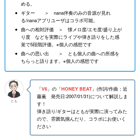
める。
ギター ＞ nana伴奏のみの音源が見れ
る/nanaアプリユーザはコラボ可能。
曲への相対評価 ＞ 懐メロ度/エモ度/盛り上が
り度 などを実際にライブや弾き語りをした感
覚で5段階評価。※個人の感想です
曲への思い出 ＞ とも個人の曲への所感を
ちらっと語ります。※個人の感想です
「
V6
」の「
HONEY BEAT
」(作詞/作曲：近
藤薫 発売日:2007/01/31)について解説しま
とも
す！
弾き語り/ギターはともが実際に演ってみた
ので、雰囲気掴んだり、コラボにお使いく
ださい