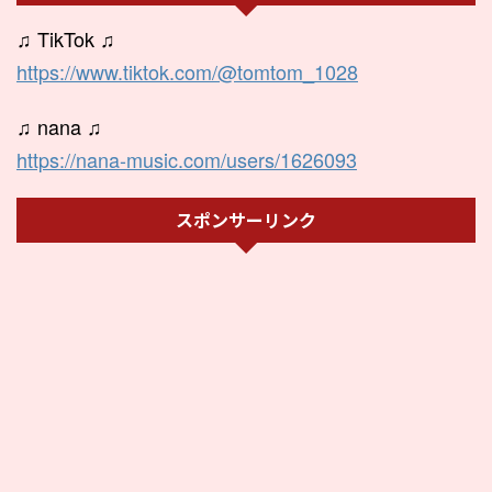
♫ TikTok ♫
https://www.tiktok.com/@tomtom_1028
♫ nana ♫
https://nana-music.com/users/1626093
スポンサーリンク