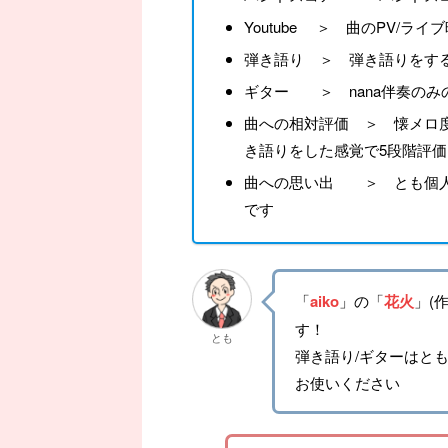
Youtube ＞ 曲のPV/ラ
弾き語り ＞ 弾き語りをす
ギター ＞ nana伴奏のみ
曲への相対評価 ＞ 懐メロ度
き語りをした感覚で5段階評価
曲への思い出 ＞ とも個人
です
「
aiko
」の「
花火
」(作
す！
とも
弾き語り/ギターはと
お使いください