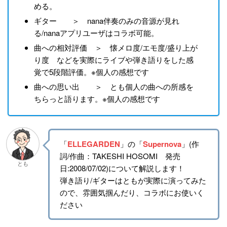
める。
ギター ＞ nana伴奏のみの音源が見れ
る/nanaアプリユーザはコラボ可能。
曲への相対評価 ＞ 懐メロ度/エモ度/盛り上が
り度 などを実際にライブや弾き語りをした感
覚で5段階評価。※個人の感想です
曲への思い出 ＞ とも個人の曲への所感を
ちらっと語ります。※個人の感想です
「
ELLEGARDEN
」の「
Supernova
」(作
詞/作曲：TAKESHI HOSOMI 発売
とも
日:2008/07/02)について解説します！
弾き語り/ギターはともが実際に演ってみた
ので、雰囲気掴んだり、コラボにお使いく
ださい