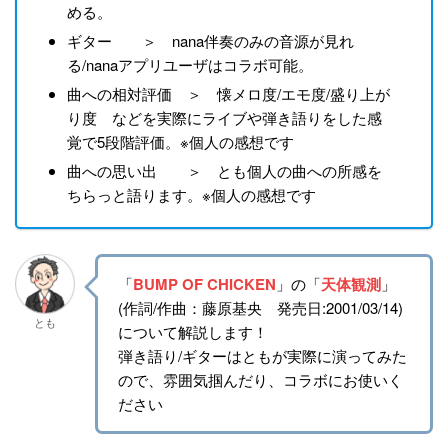
める。
ギター ＞ nana伴奏のみの音源が見れ
る/nanaアプリユーザはコラボ可能。
曲への相対評価 ＞ 懐メロ度/エモ度/盛り上が
り度 などを実際にライブや弾き語りをした感
覚で5段階評価。※個人の感想です
曲への思い出 ＞ とも個人の曲への所感を
ちらっと語ります。※個人の感想です
「
BUMP OF CHICKEN
」の「
天体観測
」
(作詞/作曲：藤原基央 発売日:2001/03/14)
とも
について解説します！
弾き語り/ギターはともが実際に演ってみた
ので、雰囲気掴んだり、コラボにお使いく
ださい