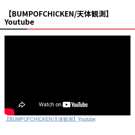
【BUMPOFCHICKEN/天体観測】
Youtube
【BUMPOFCHICKEN/天体観測】Youtube