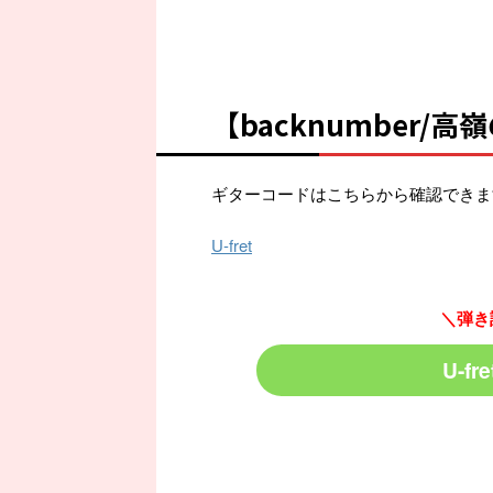
【backnumber/
ギターコードはこちらから確認できま
U-fret
＼弾き
U-f