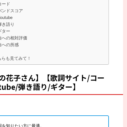
】コード
】バンドスコア
utube
】弾き語り
】ギター
】曲への相対評価
】曲への所感
ちらも見てみて！
/高嶺の花子さん】【歌詞サイト/コー
tube/弾き語り/ギター】
を知りたい方に最適。