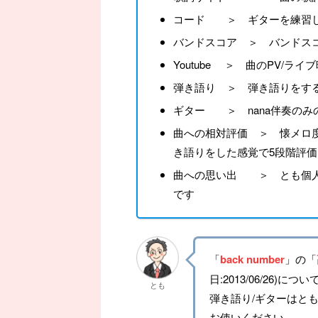
コード ＞ ギターを練習し
バンドスコア ＞ バンドス
Youtube ＞ 曲のPV/ラ
弾き語り ＞ 弾き語りをす
ギター ＞ nana伴奏のみ
曲への相対評価 ＞ 懐メロ度
き語りをした感覚で5段階評価
曲への思い出 ＞ とも個人
です
「
back number
」の「
日:2013/06/26)に
とも
弾き語り/ギターはと
お使いください