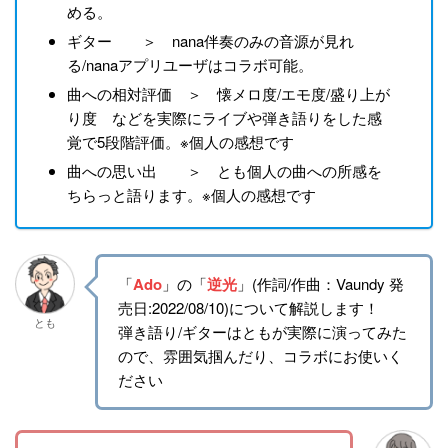
める。
ギター ＞ nana伴奏のみの音源が見れ
る/nanaアプリユーザはコラボ可能。
曲への相対評価 ＞ 懐メロ度/エモ度/盛り上が
り度 などを実際にライブや弾き語りをした感
覚で5段階評価。※個人の感想です
曲への思い出 ＞ とも個人の曲への所感を
ちらっと語ります。※個人の感想です
「
Ado
」の「
逆光
」(作詞/作曲：Vaundy 発
売日:2022/08/10)について解説します！
とも
弾き語り/ギターはともが実際に演ってみた
ので、雰囲気掴んだり、コラボにお使いく
ださい